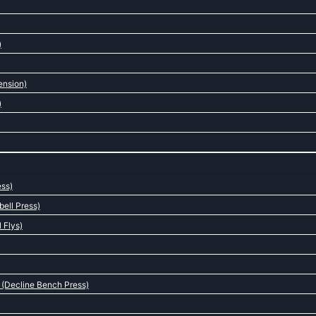
)
ension)
)
ess)
ell Press)
 Flys)
 (Decline Bench Press)