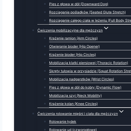
Pies z głową w dół (Downward Dog)
Rozciąganie pośladków (Seated Glute Stretch)
Rozciąganie całego ciała w leżeniu (Full Body Str
Ćwiczenia mobilizacyjne dla mężczyzn
Krążenie ramion (Arm Circles)
Otwieranie bioder (Hip Opener)
Krążenie bioder (Hip Circles)
Mobilizacja klatki piersiowej (Thoracic Rotation)
Skręty tułowia w przysiadzie (Squat Rotation Stre
Mobilizacja nadgarstków (Wrist Circles)
Pies z głową w dół do kobry (Dynamic Flow)
Mobilizacja szyi (Neck Mobility)
Krążenie kolan (Knee Circles)
Ćwiczenia rolowanie mięśni i ciała dla mężczyzn
Rolowanie łydek
Rolowanie ud (czworogłowe)