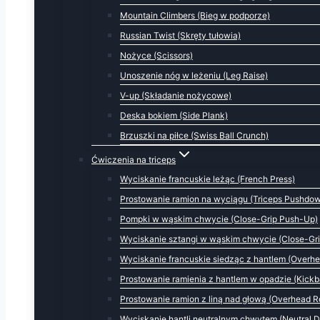
Mountain Climbers (Bieg w podporze)
Russian Twist (Skręty tułowia)
Nożyce (Scissors)
Unoszenie nóg w leżeniu (Leg Raise)
V-up (Składanie nożycowe)
Deska bokiem (Side Plank)
Brzuszki na piłce (Swiss Ball Crunch)
Ćwiczenia na triceps
Wyciskanie francuskie leżąc (French Press)
Prostowanie ramion na wyciągu (Triceps Pushdo
Pompki w wąskim chwycie (Close-Grip Push-Up)
Wyciskanie sztangi w wąskim chwycie (Close-Gri
Wyciskanie francuskie siedząc z hantlem (Overhe
Prostowanie ramienia z hantlem w opadzie (Kick
Prostowanie ramion z liną nad głową (Overhead R
Wyciskanie hantli neutralnym chwytem (Neutral D