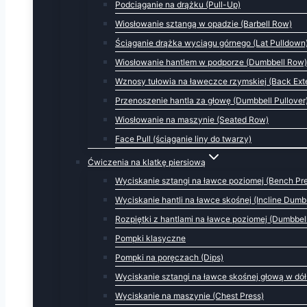
Podciąganie na drążku (Pull-Up)
Wiosłowanie sztangą w opadzie (Barbell Row)
Ściąganie drążka wyciągu górnego (Lat Pulldown
Wiosłowanie hantlem w podporze (Dumbbell Row)
Wznosy tułowia na ławeczce rzymskiej (Back Ext
Przenoszenie hantla za głowę (Dumbbell Pullover
Wiosłowanie na maszynie (Seated Row)
Face Pull (ściąganie liny do twarzy)
Ćwiczenia na klatkę piersiową
Wyciskanie sztangi na ławce poziomej (Bench Pr
Wyciskanie hantli na ławce skośnej (Incline Dumbb
Rozpiętki z hantlami na ławce poziomej (Dumbbell
Pompki klasyczne
Pompki na poręczach (Dips)
Wyciskanie sztangi na ławce skośnej głową w dół
Wyciskanie na maszynie (Chest Press)