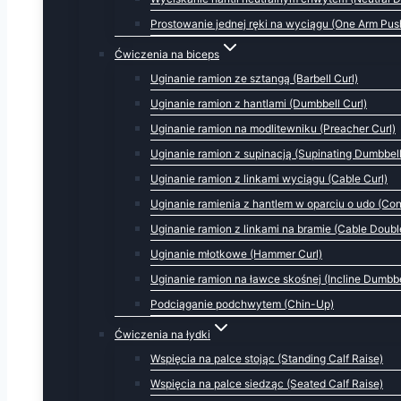
Prostowanie jednej ręki na wyciągu (One Arm Pu
Ćwiczenia na biceps
Uginanie ramion ze sztangą (Barbell Curl)
Uginanie ramion z hantlami (Dumbbell Curl)
Uginanie ramion na modlitewniku (Preacher Curl)
Uginanie ramion z supinacją (Supinating Dumbbell
Uginanie ramion z linkami wyciągu (Cable Curl)
Uginanie ramienia z hantlem w oparciu o udo (Con
Uginanie ramion z linkami na bramie (Cable Doubl
Uginanie młotkowe (Hammer Curl)
Uginanie ramion na ławce skośnej (Incline Dumbbe
Podciąganie podchwytem (Chin-Up)
Ćwiczenia na łydki
Wspięcia na palce stojąc (Standing Calf Raise)
Wspięcia na palce siedząc (Seated Calf Raise)