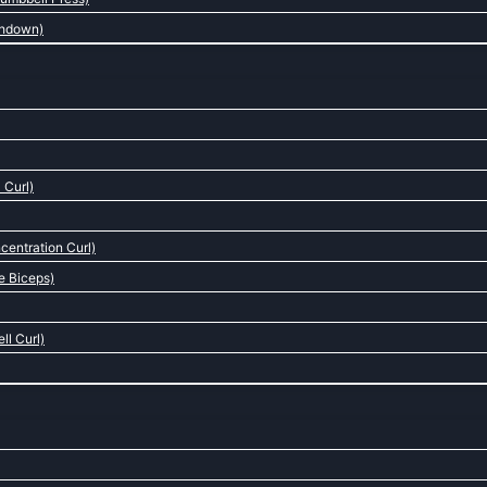
shdown)
 Curl)
centration Curl)
e Biceps)
ll Curl)