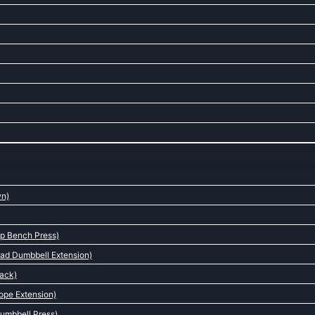
wn)
p Bench Press)
ad Dumbbell Extension)
back)
ope Extension)
umbbell Press)