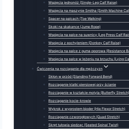
Wspięcia jednonóż (Single-Leg Calf Raise)
Wspięcia na maszynie Smitha (Smith Machine Cal
Spacer na palcach (Toe Walking)
Skoki na skakance (Jump Rope)
Wspięcia na palce na suwnicy (Leg Press Calf Rai
Wspięcia z pochyleniem (Donkey Calf Raise)
Wspięcia na palce z gumą oporową (Resistance Ba
Wspięcia na palce w leżeniu na brzuchu (Lying Ca
Ćwiczenia na rozciąganie dla mężczyzn
Skłon w przód (Standing Forward Bend)
Rozciąganie klatki piersiowej przy ścianie
Rozciąganie w kształcie motyla (Butterfly Stretch
Rozciąganie kocie-krowie
Wykrok z wyprostem bioder (Hip Flexor Stretch)
Rozciąganie czworogłowych (Quad Stretch)
Skręt tułowia siedząc (Seated Spinal Twist)