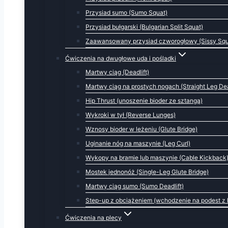
Przysiad sumo (Sumo Squat)
Przysiad bułgarski (Bulgarian Split Squat)
Zaawansowany przysiad czworogłowy (Sissy Squ
Ćwiczenia na dwugłowe uda i pośladki
Martwy ciąg (Deadlift)
Martwy ciąg na prostych nogach (Straight Leg Dea
Hip Thrust (unoszenie bioder ze sztangą)
Wykroki w tył (Reverse Lunges)
Wznosy bioder w leżeniu (Glute Bridge)
Uginanie nóg na maszynie (Leg Curl)
Wykopy na bramie lub maszynie (Cable Kickback
Mostek jednonóż (Single-Leg Glute Bridge)
Martwy ciąg sumo (Sumo Deadlift)
Step-up z obciążeniem (wchodzenie na podest z 
Ćwiczenia na plecy