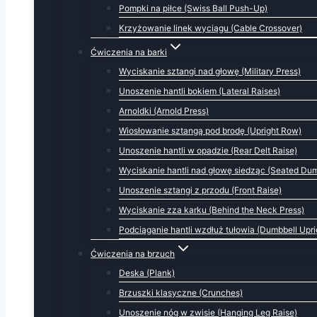
Pompki na piłce (Swiss Ball Push-Up)
Krzyżowanie linek wyciągu (Cable Crossover)
Ćwiczenia na barki
Wyciskanie sztangi nad głowę (Military Press)
Unoszenie hantli bokiem (Lateral Raises)
Arnoldki (Arnold Press)
Wiosłowanie sztangą pod brodę (Upright Row)
Unoszenie hantli w opadzie (Rear Delt Raise)
Wyciskanie hantli nad głowę siedząc (Seated Dum
Unoszenie sztangi z przodu (Front Raise)
Wyciskanie zza karku (Behind the Neck Press)
Podciąganie hantli wzdłuż tułowia (Dumbbell Upr
Ćwiczenia na brzuch
Deska (Plank)
Brzuszki klasyczne (Crunches)
Unoszenie nóg w zwisie (Hanging Leg Raise)