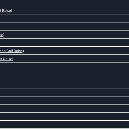
f Raise)
se)
nd Calf Raise)
lf Raise)
)