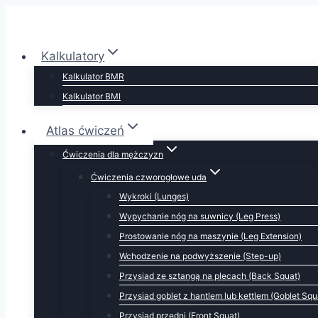
Przejdź
do
treści
Kalkulatory
Kalkulator BMR
Kalkulator BMI
Atlas ćwiczeń
Ćwiczenia dla mężczyzn
Ćwiczenia czworogłowe uda
Wykroki (Lunges)
Wypychanie nóg na suwnicy (Leg Press)
Prostowanie nóg na maszynie (Leg Extension)
Wchodzenie na podwyższenie (Step-up)
Przysiad ze sztangą na plecach (Back Squat)
Przysiad goblet z hantlem lub kettlem (Goblet Squ
Przysiad przedni (Front Squat)