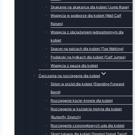
Skakanie na skakance dla kobiet (Jump Rope)
Wspięcia w podporze dla kobiet (Wall Calf
Raises)
Wspięcia z obciążeniem jednostronnym dla
kobiet
Spacer na palcach dla kobiet (Toe Walking)
Podskoki na łydkach dla kobiet (Calf Jumps)
Wspięcia z pauzą dla kobiet
Ćwiczenia na rozciąganie dla kobiet
Skłon w przód dla kobiet (Standing Forward
Bend)
Rozciąganie kocie-krowie dla kobiet
Rozciąganie w kształcie motyla dla kobiet
(Butterfly Stretch)
Rozciąganie czworogłowych uda dla kobiet
Skręt tułowia dla kobiet (Seated Spinal Twist)