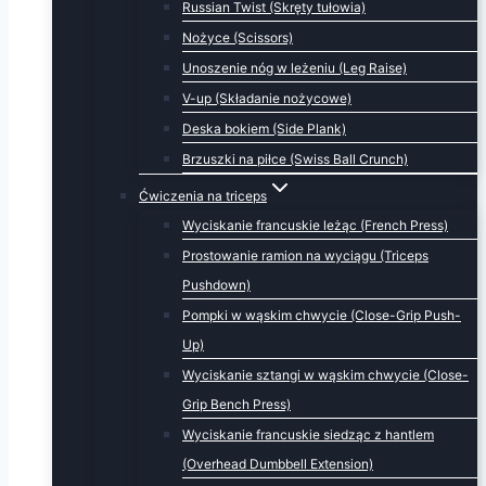
Russian Twist (Skręty tułowia)
Nożyce (Scissors)
Unoszenie nóg w leżeniu (Leg Raise)
V-up (Składanie nożycowe)
Deska bokiem (Side Plank)
Brzuszki na piłce (Swiss Ball Crunch)
Ćwiczenia na triceps
Wyciskanie francuskie leżąc (French Press)
Prostowanie ramion na wyciągu (Triceps
Pushdown)
Pompki w wąskim chwycie (Close-Grip Push-
Up)
Wyciskanie sztangi w wąskim chwycie (Close-
Grip Bench Press)
Wyciskanie francuskie siedząc z hantlem
(Overhead Dumbbell Extension)