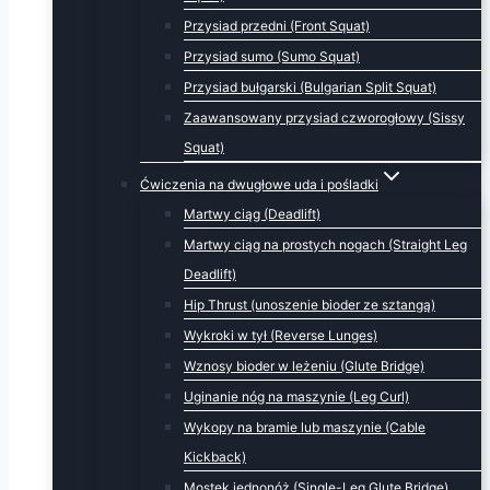
Przysiad przedni (Front Squat)
Przysiad sumo (Sumo Squat)
Przysiad bułgarski (Bulgarian Split Squat)
Zaawansowany przysiad czworogłowy (Sissy
Squat)
Ćwiczenia na dwugłowe uda i pośladki
Martwy ciąg (Deadlift)
Martwy ciąg na prostych nogach (Straight Leg
Deadlift)
Hip Thrust (unoszenie bioder ze sztangą)
Wykroki w tył (Reverse Lunges)
Wznosy bioder w leżeniu (Glute Bridge)
Uginanie nóg na maszynie (Leg Curl)
Wykopy na bramie lub maszynie (Cable
Kickback)
Mostek jednonóż (Single-Leg Glute Bridge)