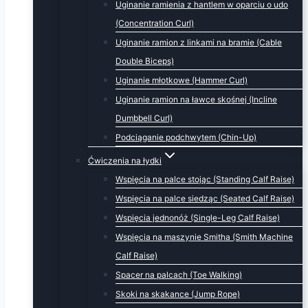
Uginanie ramienia z hantlem w oparciu o udo
(Concentration Curl)
Uginanie ramion z linkami na bramie (Cable
Double Biceps)
Uginanie młotkowe (Hammer Curl)
Uginanie ramion na ławce skośnej (Incline
Dumbbell Curl)
Podciąganie podchwytem (Chin-Up)
Ćwiczenia na łydki
Wspięcia na palce stojąc (Standing Calf Raise)
Wspięcia na palce siedząc (Seated Calf Raise)
Wspięcia jednonóż (Single-Leg Calf Raise)
Wspięcia na maszynie Smitha (Smith Machine
Calf Raise)
Spacer na palcach (Toe Walking)
Skoki na skakance (Jump Rope)