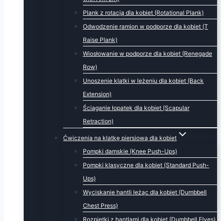
Plank z rotacją dla kobiet (Rotational Plank)
Odwodzenie ramion w podporze dla kobiet (T
Raise Plank)
Wiosłowanie w podporze dla kobiet (Renegade
Row)
Unoszenie klatki w leżeniu dla kobiet (Back
Extension)
Ściąganie łopatek dla kobiet (Scapular
Retraction)
Ćwiczenia na klatkę piersiową dla kobiet
Pompki damskie (Knee Push-Ups)
Pompki klasyczne dla kobiet (Standard Push-
Ups)
Wyciskanie hantli leżąc dla kobiet (Dumbbell
Chest Press)
Rozpiętki z hantlami dla kobiet (Dumbbell Flyes)