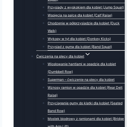
Przysiady z wyskokiem dla kobiet (Jump Squat)
Wspięcia na palce dla kobiet (Calf Raise)
Chodzenie w półprzysiadzie dla kobiet (Duck
Walk)
Wykopy w tył dla kobiet (Donkey Kicks)
Przysiad z gumą dla kobiet (Band Squat)
Ćwiczenia na plecy dla kobiet
Wiosłowanie hantlami w opadzie dla kobiet
(Dumbbell Row)
Superman – ćwiczenie na plecy dla kobiet
Wznosy ramion w opadzie dla kobiet (Rear Delt
Raise)
Przyciąganie gumy do klatki dla kobiet (Seated
Band Row)
Mostek biodrowy z ramionami dla kobiet (Bridge
with Arm Lift)