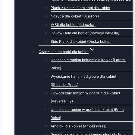
Plank z unoszeniem nogi dla kobiet
Nożyce dla kobiet (Scissors)
V-Sit dla kobiet (łódeczka)
Hollow Hold dla kobiet (pozycja wklęsła)
Side Plank dla kobiet (Deska bokiem)
Ćwiczenia na barki dla kobiet
Unoszenie ramion bokiem dla kobiet (Lateral
Raise)
Wyciskanie hantli nad głowę dla kobiet
(Shoulder Press)
Odwodzenie ramion w opadzie dla kobiet
(Reverse Fly)
Unoszenie ramion w przód dla kobiet (Front
Raise)
Arnoldki dla kobiet (Arnold Press)
Pompki z szerokim rozstawem dłoni dla kobiet