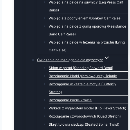
Wspięcia na palce na suwnicy (Leg Press Calf
Raise)
Wspięcia z pochyleniem (Donkey Calf Raise)
Wspięcia na palce z gumą oporową (Resistance
Band Calf Raise)
Wspięcia na palce w leżeniu na brzuchu (Lying
Calf Raise)
Ćwiczenia na rozciąganie dla mężczyzn
Skłon w przód (Standing Forward Bend)
Rozciąganie klatki piersiowej przy ścianie
Rozciąganie w kształcie motyla (Butterfly
Stretch)
Rozciąganie kocie-krowie
Wykrok z wyprostem bioder (Hip Flexor Stretch)
Rozciąganie czworogłowych (Quad Stretch)
Skręt tułowia siedząc (Seated Spinal Twist)