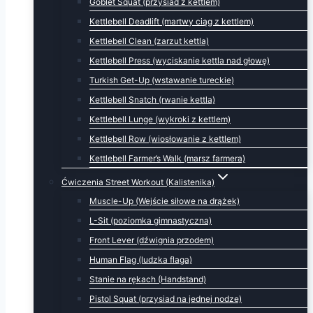
Goblet Squat (przysiad z kettlem)
Kettlebell Deadlift (martwy ciąg z kettlem)
Kettlebell Clean (zarzut kettla)
Kettlebell Press (wyciskanie kettla nad głowę)
Turkish Get-Up (wstawanie tureckie)
Kettlebell Snatch (rwanie kettla)
Kettlebell Lunge (wykroki z kettlem)
Kettlebell Row (wiosłowanie z kettlem)
Kettlebell Farmer’s Walk (marsz farmera)
Ćwiczenia Street Workout (Kalistenika)
Muscle-Up (Wejście siłowe na drążek)
L-Sit (poziomka gimnastyczna)
Front Lever (dźwignia przodem)
Human Flag (ludzka flaga)
Stanie na rękach (Handstand)
Pistol Squat (przysiad na jednej nodze)