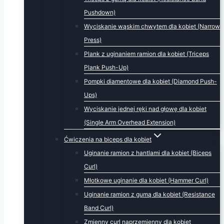
Pushdown)
Wyciskanie wąskim chwytem dla kobiet (Narrow
Press)
Plank z uginaniem ramion dla kobiet (Triceps
Plank Push-Up)
Pompki diamentowe dla kobiet (Diamond Push-
Ups)
Wyciskanie jednej ręki nad głowę dla kobiet
(Single Arm Overhead Extension)
Ćwiczenia na biceps dla kobiet
Uginanie ramion z hantlami dla kobiet (Biceps
Curl)
Młotkowe uginanie dla kobiet (Hammer Curl)
Uginanie ramion z gumą dla kobiet (Resistance
Band Curl)
Zmienny curl naprzemienny dla kobiet