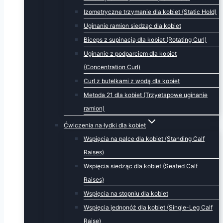
Izometryczne trzymanie dla kobiet (Static Hold)
Uginanie ramion siedząc dla kobiet
Biceps z supinacją dla kobiet (Rotating Curl)
Uginanie z podparciem dla kobiet
(Concentration Curl)
Curl z butelkami z wodą dla kobiet
Metoda 21 dla kobiet (Trzyetapowe uginanie
ramion)
Ćwiczenia na łydki dla kobiet
Wspięcia na palce dla kobiet (Standing Calf
Raises)
Wspięcia siedząc dla kobiet (Seated Calf
Raises)
Wspięcia na stopniu dla kobiet
Wspięcia jednonóż dla kobiet (Single-Leg Calf
Raise)