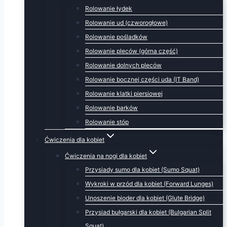
Rolowanie łydek
Rolowanie ud (czworogłowe)
Rolowanie pośladków
Rolowanie pleców (górna część)
Rolowanie dolnych pleców
Rolowanie bocznej części uda (IT Band)
Rolowanie klatki piersiowej
Rolowanie barków
Rolowanie stóp
Ćwiczenia dla kobiet
Ćwiczenia na nogi dla kobiet
Przysiady sumo dla kobiet (Sumo Squat)
Wykroki w przód dla kobiet (Forward Lunges)
Unoszenie bioder dla kobiet (Glute Bridge)
Przysiad bułgarski dla kobiet (Bulgarian Split
Squat)