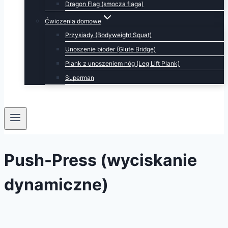
Dragon Flag (smocza flaga)
Ćwiczenia domowe
Przysiady (Bodyweight Squat)
Unoszenie bioder (Glute Bridge)
Plank z unoszeniem nóg (Leg Lift Plank)
Superman
Push-Press (wyciskanie
dynamiczne)