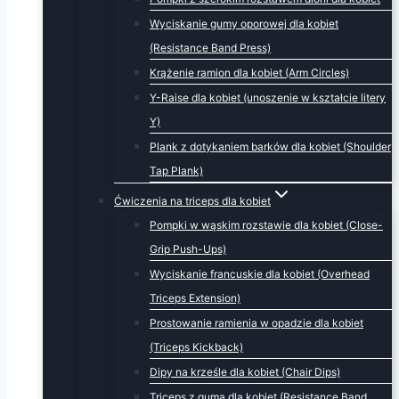
Wyciskanie gumy oporowej dla kobiet
(Resistance Band Press)
Krążenie ramion dla kobiet (Arm Circles)
Y-Raise dla kobiet (unoszenie w kształcie litery
Y)
Plank z dotykaniem barków dla kobiet (Shoulder
Tap Plank)
Ćwiczenia na triceps dla kobiet
Pompki w wąskim rozstawie dla kobiet (Close-
Grip Push-Ups)
Wyciskanie francuskie dla kobiet (Overhead
Triceps Extension)
Prostowanie ramienia w opadzie dla kobiet
(Triceps Kickback)
Dipy na krześle dla kobiet (Chair Dips)
Triceps z gumą dla kobiet (Resistance Band