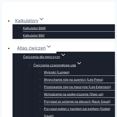
Przejdź
do
treści
Kalkulatory
Kalkulator BMR
Kalkulator BMI
Atlas ćwiczeń
Ćwiczenia dla mężczyzn
Ćwiczenia czworogłowe uda
Wykroki (Lunges)
Wypychanie nóg na suwnicy (Leg Press)
Prostowanie nóg na maszynie (Leg Extension)
Wchodzenie na podwyższenie (Step-up)
Przysiad ze sztangą na plecach (Back Squat)
Przysiad goblet z hantlem lub kettlem (Goblet
Squat)