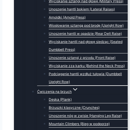
Wyciskanie sztangi nad głowę (Military Press)
Unoszenie hantli bokiem (Lateral Raises)
Arnoldki (Arnold Press)
Wiosłowanie sztangą pod brodę (Upright Row)
Unoszenie hantli w opadzie (Rear Delt Raise)
Wyciskanie hantli nad głowę siedząc (Seated
Dumbbell Press)
Unoszenie sztangi z przodu (Front Raise)
Wyciskanie zza karku (Behind the Neck Press)
Podciąganie hantli wzdłuż tułowia (Dumbbell
Upright Row)
Ćwiczenia na brzuch
Deska (Plank)
Brzuszki klasyczne (Crunches)
Unoszenie nóg w zwisie (Hanging Leg Raise)
Mountain Climbers (Bieg w podporze)