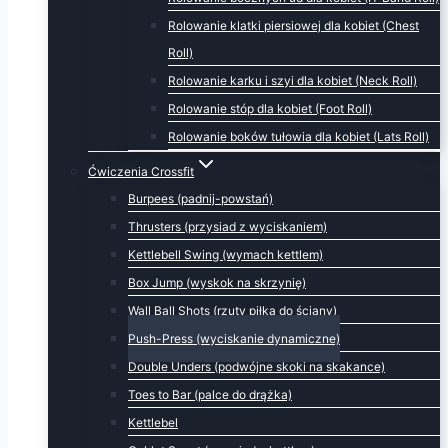
Rolowanie klatki piersiowej dla kobiet (Chest
Roll)
Rolowanie karku i szyi dla kobiet (Neck Roll)
Rolowanie stóp dla kobiet (Foot Roll)
Rolowanie boków tułowia dla kobiet (Lats Roll)
Ćwiczenia Crossfit
Burpees (padnij-powstań)
Thrusters (przysiad z wyciskaniem)
Kettlebell Swing (wymach kettlem)
Box Jump (wyskok na skrzynię)
Wall Ball Shots (rzuty piłką do ściany)
Push-Press (wyciskanie dynamiczne)
Double Unders (podwójne skoki na skakance)
Toes to Bar (palce do drążka)
Kettlebel