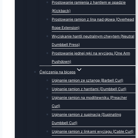
Prostowanie ramienia z hantlem w opadzie
(Kickback)
Prostowanie ramion z liną nad głową (Overhead
Rope Extension)
Wyciskanie hantli neutralnym chwytem (Neutral
Dumbbell Press)
Prostowanie jednej ręki na wyciągu (One Arm
Pushdown)
Ćwiczenia na biceps
Uginanie ramion ze sztangą (Barbell Curl)
Uginanie ramion z hantlami (Dumbbell Curl)
Uginanie ramion na modlitewniku (Preacher
Curl)
Uginanie ramion z supinacją (Supinating
Dumbbell Curl)
Uginanie ramion z linkami wyciągu (Cable Curl)