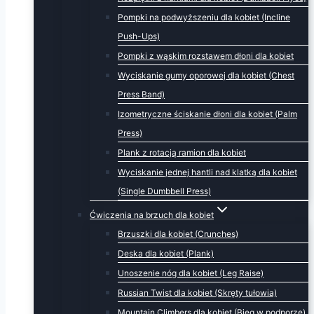
Pompki na podwyższeniu dla kobiet (Incline
Push-Ups)
Pompki z wąskim rozstawem dłoni dla kobiet
Wyciskanie gumy oporowej dla kobiet (Chest
Press Band)
Izometryczne ściskanie dłoni dla kobiet (Palm
Press)
Plank z rotacją ramion dla kobiet
Wyciskanie jednej hantli nad klatką dla kobiet
(Single Dumbbell Press)
Ćwiczenia na brzuch dla kobiet
Brzuszki dla kobiet (Crunches)
Deska dla kobiet (Plank)
Unoszenie nóg dla kobiet (Leg Raise)
Russian Twist dla kobiet (Skręty tułowia)
Mountain Climbers dla kobiet (Bieg w podporze)