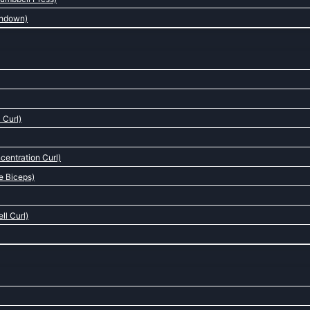
shdown)
 Curl)
centration Curl)
e Biceps)
ll Curl)