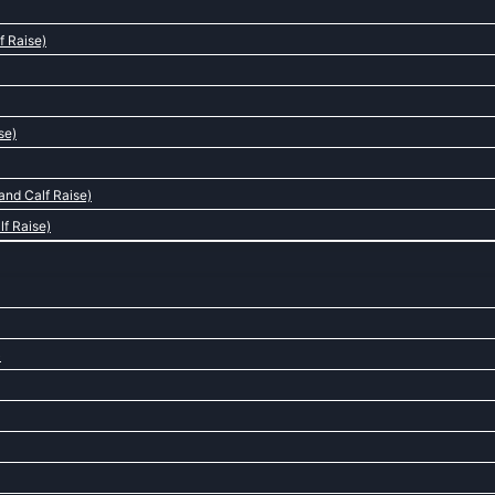
f Raise)
se)
nd Calf Raise)
lf Raise)
)