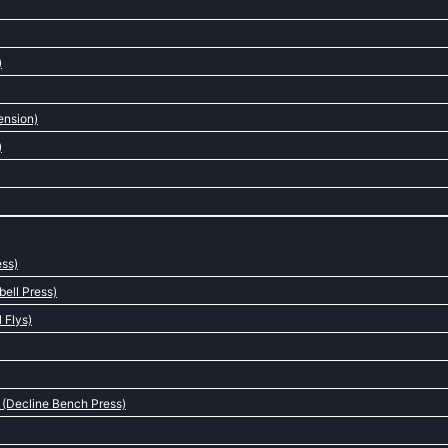
)
ension)
)
ess)
ell Press)
 Flys)
 (Decline Bench Press)