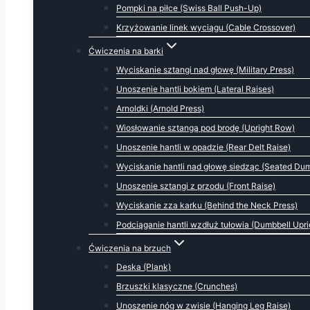
Pompki na piłce (Swiss Ball Push-Up)
Krzyżowanie linek wyciągu (Cable Crossover)
Ćwiczenia na barki
Wyciskanie sztangi nad głowę (Military Press)
Unoszenie hantli bokiem (Lateral Raises)
Arnoldki (Arnold Press)
Wiosłowanie sztangą pod brodę (Upright Row)
Unoszenie hantli w opadzie (Rear Delt Raise)
Wyciskanie hantli nad głowę siedząc (Seated Dum
Unoszenie sztangi z przodu (Front Raise)
Wyciskanie zza karku (Behind the Neck Press)
Podciąganie hantli wzdłuż tułowia (Dumbbell Upr
Ćwiczenia na brzuch
Deska (Plank)
Brzuszki klasyczne (Crunches)
Unoszenie nóg w zwisie (Hanging Leg Raise)