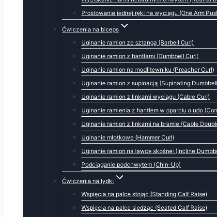
Prostowanie jednej ręki na wyciągu (One Arm Pu
Ćwiczenia na biceps
Uginanie ramion ze sztangą (Barbell Curl)
Uginanie ramion z hantlami (Dumbbell Curl)
Uginanie ramion na modlitewniku (Preacher Curl)
Uginanie ramion z supinacją (Supinating Dumbbell
Uginanie ramion z linkami wyciągu (Cable Curl)
Uginanie ramienia z hantlem w oparciu o udo (Con
Uginanie ramion z linkami na bramie (Cable Doubl
Uginanie młotkowe (Hammer Curl)
Uginanie ramion na ławce skośnej (Incline Dumbbe
Podciąganie podchwytem (Chin-Up)
Ćwiczenia na łydki
Wspięcia na palce stojąc (Standing Calf Raise)
Wspięcia na palce siedząc (Seated Calf Raise)