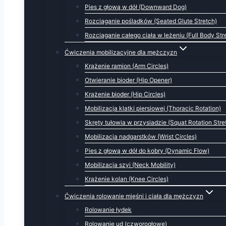
Pies z głową w dół (Downward Dog)
Rozciąganie pośladków (Seated Glute Stretch)
Rozciąganie całego ciała w leżeniu (Full Body Str
Ćwiczenia mobilizacyjne dla mężczyzn
Krążenie ramion (Arm Circles)
Otwieranie bioder (Hip Opener)
Krążenie bioder (Hip Circles)
Mobilizacja klatki piersiowej (Thoracic Rotation)
Skręty tułowia w przysiadzie (Squat Rotation Stre
Mobilizacja nadgarstków (Wrist Circles)
Pies z głową w dół do kobry (Dynamic Flow)
Mobilizacja szyi (Neck Mobility)
Krążenie kolan (Knee Circles)
Ćwiczenia rolowanie mięśni i ciała dla mężczyzn
Rolowanie łydek
Rolowanie ud (czworogłowe)