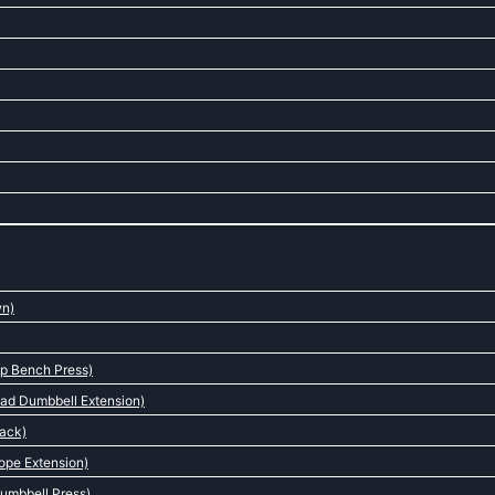
wn)
p Bench Press)
ad Dumbbell Extension)
back)
ope Extension)
umbbell Press)