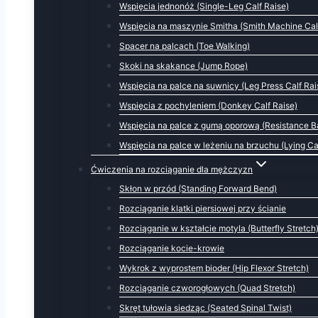
Wspięcia jednonóż (Single-Leg Calf Raise)
Wspięcia na maszynie Smitha (Smith Machine Cal
Spacer na palcach (Toe Walking)
Skoki na skakance (Jump Rope)
Wspięcia na palce na suwnicy (Leg Press Calf Rai
Wspięcia z pochyleniem (Donkey Calf Raise)
Wspięcia na palce z gumą oporową (Resistance Ba
Wspięcia na palce w leżeniu na brzuchu (Lying Ca
Ćwiczenia na rozciąganie dla mężczyzn
Skłon w przód (Standing Forward Bend)
Rozciąganie klatki piersiowej przy ścianie
Rozciąganie w kształcie motyla (Butterfly Stretch
Rozciąganie kocie-krowie
Wykrok z wyprostem bioder (Hip Flexor Stretch)
Rozciąganie czworogłowych (Quad Stretch)
Skręt tułowia siedząc (Seated Spinal Twist)