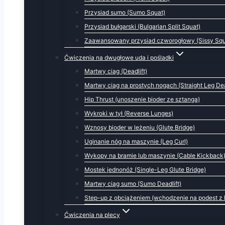
Przysiad sumo (Sumo Squat)
Przysiad bułgarski (Bulgarian Split Squat)
Zaawansowany przysiad czworogłowy (Sissy Squ
Ćwiczenia na dwugłowe uda i pośladki
Martwy ciąg (Deadlift)
Martwy ciąg na prostych nogach (Straight Leg Dea
Hip Thrust (unoszenie bioder ze sztangą)
Wykroki w tył (Reverse Lunges)
Wznosy bioder w leżeniu (Glute Bridge)
Uginanie nóg na maszynie (Leg Curl)
Wykopy na bramie lub maszynie (Cable Kickback
Mostek jednonóż (Single-Leg Glute Bridge)
Martwy ciąg sumo (Sumo Deadlift)
Step-up z obciążeniem (wchodzenie na podest z 
Ćwiczenia na plecy