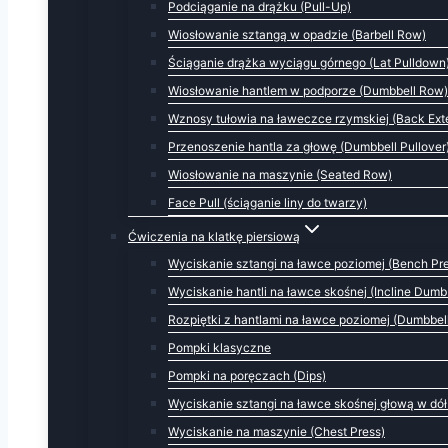
Podciąganie na drążku (Pull-Up)
Wiosłowanie sztangą w opadzie (Barbell Row)
Ściąganie drążka wyciągu górnego (Lat Pulldown
Wiosłowanie hantlem w podporze (Dumbbell Row)
Wznosy tułowia na ławeczce rzymskiej (Back Ext
Przenoszenie hantla za głowę (Dumbbell Pullover
Wiosłowanie na maszynie (Seated Row)
Face Pull (ściąganie liny do twarzy)
Ćwiczenia na klatkę piersiową
Wyciskanie sztangi na ławce poziomej (Bench Pr
Wyciskanie hantli na ławce skośnej (Incline Dumbb
Rozpiętki z hantlami na ławce poziomej (Dumbbell
Pompki klasyczne
Pompki na poręczach (Dips)
Wyciskanie sztangi na ławce skośnej głową w dół
Wyciskanie na maszynie (Chest Press)