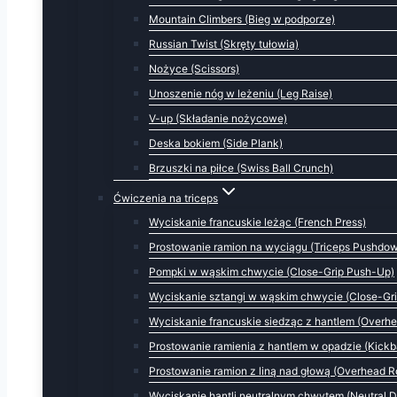
Mountain Climbers (Bieg w podporze)
Russian Twist (Skręty tułowia)
Nożyce (Scissors)
Unoszenie nóg w leżeniu (Leg Raise)
V-up (Składanie nożycowe)
Deska bokiem (Side Plank)
Brzuszki na piłce (Swiss Ball Crunch)
Ćwiczenia na triceps
Wyciskanie francuskie leżąc (French Press)
Prostowanie ramion na wyciągu (Triceps Pushdo
Pompki w wąskim chwycie (Close-Grip Push-Up)
Wyciskanie sztangi w wąskim chwycie (Close-Gri
Wyciskanie francuskie siedząc z hantlem (Overhe
Prostowanie ramienia z hantlem w opadzie (Kick
Prostowanie ramion z liną nad głową (Overhead R
Wyciskanie hantli neutralnym chwytem (Neutral D