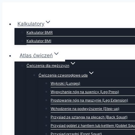
Przejdź
do
treści
Kalkulatory
Kalkulator BMR
Kalkulator BMI
Atlas ćwiczeń
Ćwiczenia dla mężczyzn
Ćwiczenia czworogłowe uda
Wykroki (Lunges)
Wypychanie nóg na suwnicy (Leg Press)
Prostowanie nóg na maszynie (Leg Extension)
Wchodzenie na podwyższenie (Step-up)
Przysiad ze sztangą na plecach (Back Squat)
Przysiad goblet z hantlem lub kettlem (Goblet Squ
Przysiad przedni (Front Squat)